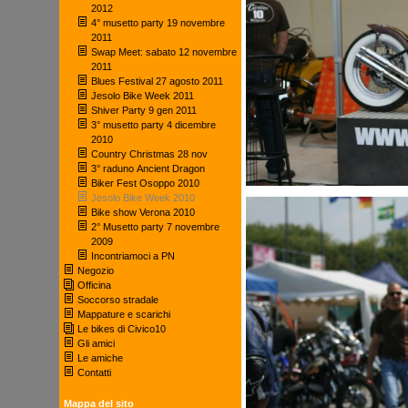
2012
4° musetto party 19 novembre
2011
Swap Meet: sabato 12 novembre
2011
Blues Festival 27 agosto 2011
Jesolo Bike Week 2011
Shiver Party 9 gen 2011
3° musetto party 4 dicembre
2010
Country Christmas 28 nov
3° raduno Ancient Dragon
Biker Fest Osoppo 2010
Jesolo Bike Week 2010
Bike show Verona 2010
2° Musetto party 7 novembre
2009
Incontriamoci a PN
Negozio
Officina
Soccorso stradale
Mappature e scarichi
Le bikes di Civico10
Gli amici
Le amiche
Contatti
Mappa del sito