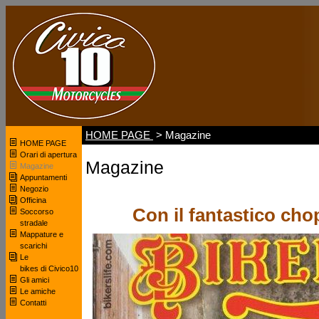
HOME PAGE
> Magazine
HOME PAGE
Orari di apertura
Magazine
Magazine
Appuntamenti
Negozio
Officina
Con il fantastico cho
Soccorso
stradale
Mappature e
scarichi
Le
bikes di Civico10
Gli amici
Le amiche
Contatti