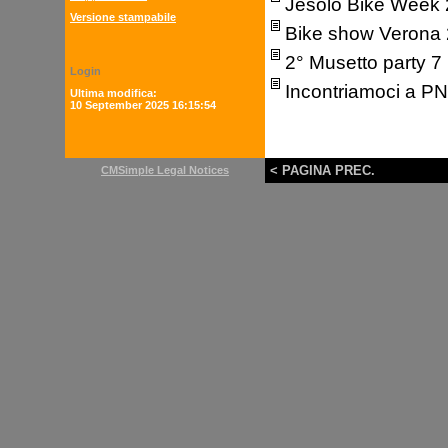
Jesolo Bike Week
Versione stampabile
Bike show Verona
2° Musetto party 
Login
Incontriamoci a PN
Ultima modifica:
10 September 2025 16:15:54
< PAGINA PREC.
CMSimple Legal Notices