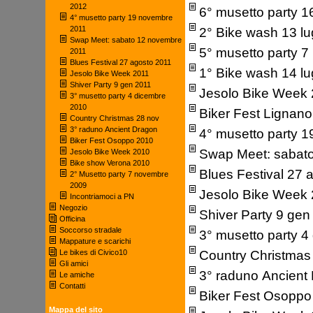
2012
6° musetto party 
4° musetto party 19 novembre
2° Bike wash 13 lu
2011
Swap Meet: sabato 12 novembre
5° musetto party 
2011
Blues Festival 27 agosto 2011
1° Bike wash 14 lu
Jesolo Bike Week 2011
Shiver Party 9 gen 2011
Jesolo Bike Week
3° musetto party 4 dicembre
2010
Biker Fest Lignan
Country Christmas 28 nov
3° raduno Ancient Dragon
4° musetto party 
Biker Fest Osoppo 2010
Swap Meet: sabat
Jesolo Bike Week 2010
Bike show Verona 2010
Blues Festival 27 
2° Musetto party 7 novembre
2009
Jesolo Bike Week
Incontriamoci a PN
Negozio
Shiver Party 9 gen
Officina
Soccorso stradale
3° musetto party 
Mappature e scarichi
Country Christmas
Le bikes di Civico10
Gli amici
3° raduno Ancient
Le amiche
Contatti
Biker Fest Osoppo
Mappa del sito