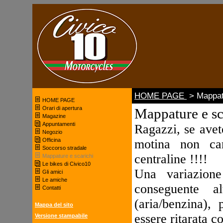
HOME PAGE
> Mappatu
HOME PAGE
Orari di apertura
Mappature e sc
Magazine
Appuntamenti
Ragazzi, se avet
Negozio
Officina
motina non cam
Soccorso stradale
centraline !!!!
Mappature e scarichi
Le bikes di Civico10
Una variazione
Gli amici
Le amiche
conseguente al
Contatti
(aria/benzina),
Mappa del sito
essere ritarata c
Versione stampabile