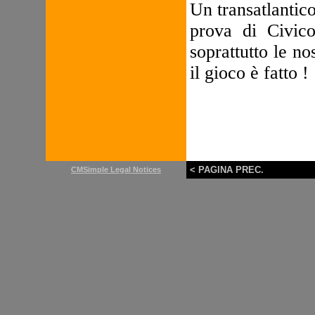
Un transatlantic
prova di Civic
soprattutto le no
il gioco è fatto !
< PAGINA PREC.
CMSimple Legal Notices