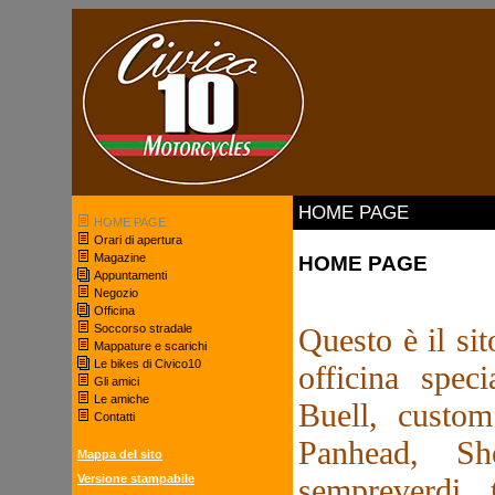
HOME PAGE
HOME PAGE
Orari di apertura
Magazine
HOME PAGE
Appuntamenti
Negozio
Officina
Soccorso stradale
Questo è il si
Mappature e scarichi
Le bikes di Civico10
officina spec
Gli amici
Le amiche
Buell, custom
Contatti
Panhead, S
Mappa del sito
Versione stampabile
sempreverdi, 